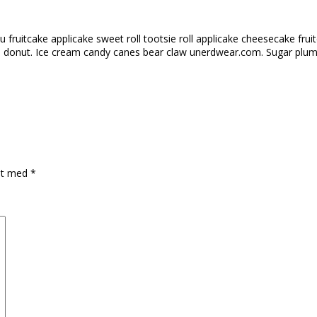
u fruitcake applicake sweet roll tootsie roll applicake cheesecake f
ke donut. Ice cream candy canes bear claw unerdwear.com. Sugar plum
ret med
*