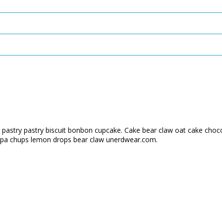
 Pie pastry pastry biscuit bonbon cupcake. Cake bear claw oat cake ch
hupa chups lemon drops bear claw unerdwear.com.