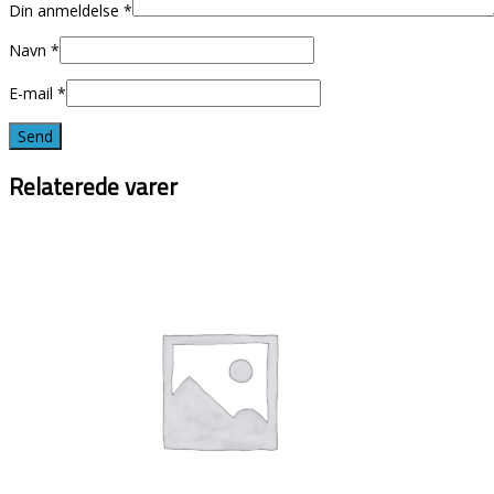
Din anmeldelse
*
Navn
*
E-mail
*
Relaterede varer