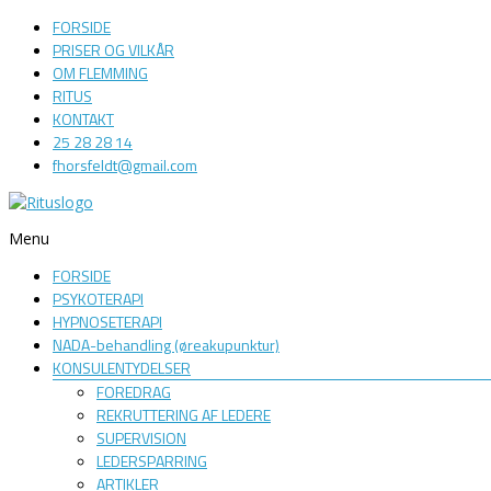
FORSIDE
PRISER OG VILKÅR
OM FLEMMING
RITUS
KONTAKT
25 28 28 14
fhorsfeldt@gmail.com
Menu
Ritus
FORSIDE
Psykoterapi
PSYKOTERAPI
HYPNOSETERAPI
NADA-behandling (øreakupunktur)
KONSULENTYDELSER
FOREDRAG​
REKRUTTERING AF LEDERE
SUPERVISION
LEDERSPARRING
ARTIKLER