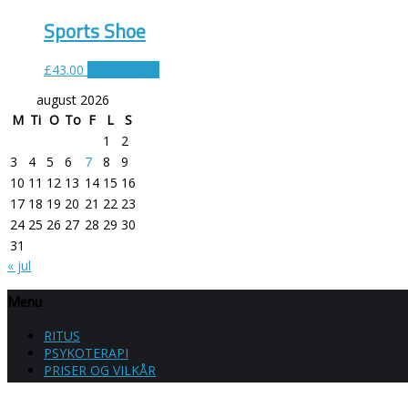
Sports Shoe
£
43.00
Tilføj til kurv
august 2026
M
Ti
O
To
F
L
S
1
2
3
4
5
6
7
8
9
10
11
12
13
14
15
16
17
18
19
20
21
22
23
24
25
26
27
28
29
30
31
« jul
Menu
RITUS
PSYKOTERAPI
PRISER OG VILKÅR
KONTAKT
FOREDRAG​