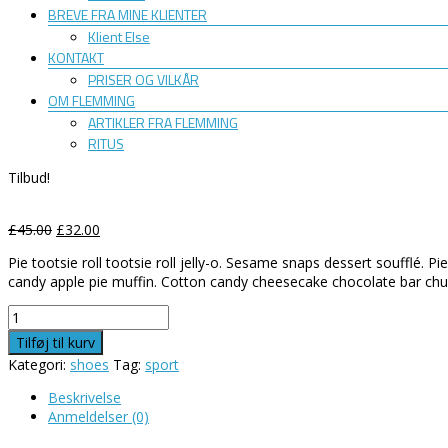
BREVE FRA MINE KLIENTER
Klient Else
KONTAKT
PRISER OG VILKÅR
OM FLEMMING
ARTIKLER FRA FLEMMING
RITUS
Tilbud!
Den
Den
£
45.00
£
32.00
oprindelige
aktuelle
Pie tootsie roll tootsie roll jelly-o. Sesame snaps dessert soufflé.
pris
pris
candy apple pie muffin. Cotton candy cheesecake chocolate bar c
var:
er:
£45.00.
£32.00.
Converse
antal
Tilføj til kurv
Kategori:
shoes
Tag:
sport
Beskrivelse
Anmeldelser (0)