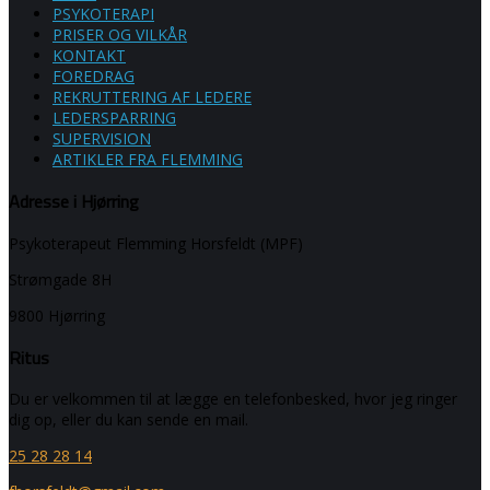
PSYKOTERAPI
PRISER OG VILKÅR
KONTAKT
FOREDRAG​
REKRUTTERING AF LEDERE
LEDERSPARRING
SUPERVISION
ARTIKLER FRA FLEMMING
Adresse i Hjørring
Psykoterapeut Flemming Horsfeldt (MPF)
Strømgade 8H
9800 Hjørring
Ritus
Du er velkommen til at lægge en telefonbesked, hvor jeg ringer
dig op, eller du kan sende en mail.
25 28 28 14