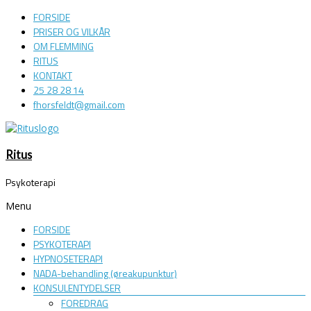
FORSIDE
PRISER OG VILKÅR
OM FLEMMING
RITUS
KONTAKT
25 28 28 14
fhorsfeldt@gmail.com
Ritus
Psykoterapi
Menu
FORSIDE
PSYKOTERAPI
HYPNOSETERAPI
NADA-behandling (øreakupunktur)
KONSULENTYDELSER
FOREDRAG​