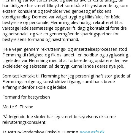
han tidligere har været tilknyttet som både tilsynsførende og som
ekstern konsulent og tovholder ved genbesøg af skolens
værdigrundlag. Dermed var valget trygt og tillidsfuldt for både
bestyrelse og personale. Flemming blev hurtigt rekrutteret til at
varetage ledelsesmæssige opgaver ift. daglig kontakt til forældre
og personale, og var en gennemgående sparringspartner for
bestyrelsens formand og næstformand.
Hele vejen gennem rekrutterings- og ansættelsesprocessen stod
Flemming til rådighed og fik os landet i en holdbar og tryg løsning.
Ligeledes var Flemming med til at forberede og opdatere den nye
skoleleder og sekretær, så de trygt kunne lande i deres nye job.
Som tæt kontakt til Flemming har jeg personligt haft stor glæde af
Flemmings rolige og konstruktive tilgang, samt hans brede
erfaring indenfor skole og ledelse.
Formand for bestyrelsen
Mette S. Thrane
På følgende frie skoler har jeg været bestyrelsens eksterne
rekrutteringskonsulent:
1) Astrup-Sønderskov Friskole, Hjørring,
www.asfri.dk