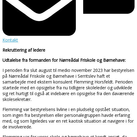
Kontakt
Rekruttering af ledere
Udtalelse fra formanden for Nørreådal Friskole og Børnehave:
I perioden fra slut august til medio november 2023 har bestyrelsen
på Nørreådal Friskole og Børnehave i Serritslev haft et
samarbejde med ekstern konsulent Flemming Horsfeldt. Perioden
startede med en opsigelse fra nu tidligere skoleleder og udviklede
sig ret hurtigt til også at indebære en opsigelse fra den daværende
skolesekretær.
Flemming var bestyrelsens livline i en pludselig opstået situation,
som ingen fra bestyrelsen eller personalegruppen havde erfaring
med, og som ligeledes var en ret kaotisk situation at navigere i for
de involverede.
Flemming var for vores skole og børnehave et kendt ansigt, da