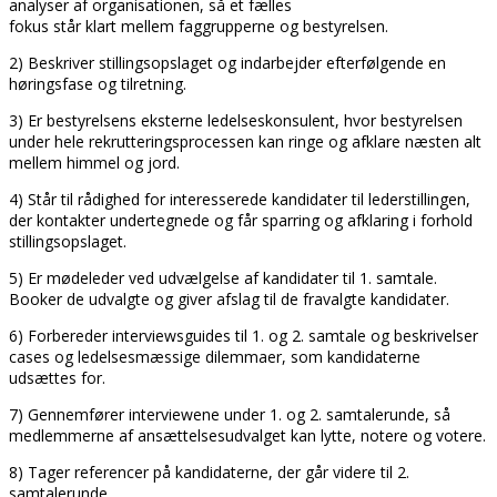
analyser af organisationen, så et fælles
fokus står klart mellem faggrupperne og bestyrelsen.
2) Beskriver stillingsopslaget og indarbejder efterfølgende en
høringsfase og tilretning.
3) Er bestyrelsens eksterne ledelseskonsulent, hvor bestyrelsen
under hele rekrutteringsprocessen kan ringe og afklare næsten alt
mellem himmel og jord.
4) Står til rådighed for interesserede kandidater til lederstillingen,
der kontakter undertegnede og får sparring og afklaring i forhold
stillingsopslaget.
5) Er mødeleder ved udvælgelse af kandidater til 1. samtale.
Booker de udvalgte og giver afslag til de fravalgte kandidater.
6) Forbereder interviewsguides til 1. og 2. samtale og beskrivelser
cases og ledelsesmæssige dilemmaer, som kandidaterne
udsættes for.
7) Gennemfører interviewene under 1. og 2. samtalerunde, så
medlemmerne af ansættelsesudvalget kan lytte, notere og votere.
8) Tager referencer på kandidaterne, der går videre til 2.
samtalerunde.