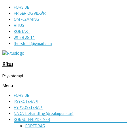
FORSIDE
PRISER OG VILKÅR
OM FLEMMING
RITUS
KONTAKT
25 28 28 14
fhorsfeldt@gmail.com
Ritus
Psykoterapi
Menu
FORSIDE
PSYKOTERAPI
HYPNOSETERAPI
NADA-behandling (øreakupunktur)
KONSULENTYDELSER
FOREDRAG​