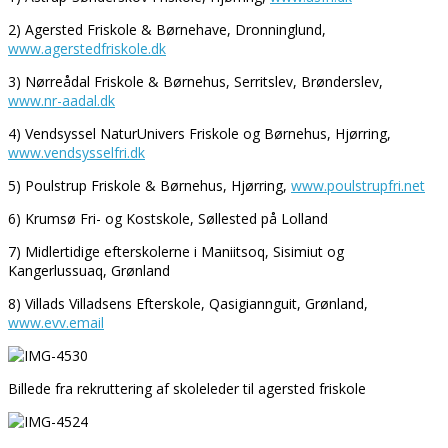
2) Agersted Friskole & Børnehave, Dronninglund,
www.agerstedfriskole.dk
3) Nørreådal Friskole & Børnehus, Serritslev, Brønderslev,
www.nr-aadal.dk
4) Vendsyssel NaturUnivers Friskole og Børnehus, Hjørring,
www.vendsysselfri.dk
5) Poulstrup Friskole & Børnehus, Hjørring,
www.poulstrupfri.net
6) Krumsø Fri- og Kostskole, Søllested på Lolland
7) Midlertidige efterskolerne i Maniitsoq, Sisimiut og
Kangerlussuaq, Grønland
8) Villads Villadsens Efterskole, Qasigiannguit, Grønland,
www.evv.email
Billede fra rekruttering af skoleleder til agersted friskole