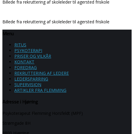
Billede fra rekruttering af skoleleder til agersted friskole
Billede fra rekruttering af skoleleder til agersted friskole
Menu
RITUS
PSYKOTERAPI
PRISER OG VILKÅR
KONTAKT
FOREDRAG​
REKRUTTERING AF LEDERE
LEDERSPARRING
SUPERVISION
ARTIKLER FRA FLEMMING
Adresse i Hjørring
Psykoterapeut Flemming Horsfeldt (MPF)
Strømgade 8H
9800 Hjørring